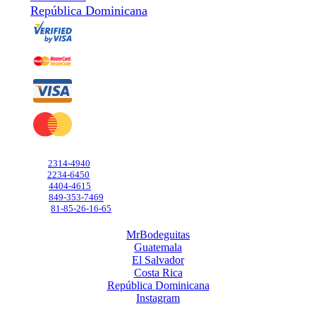
República Dominicana
Contáctanos
GT
2314-4940
SV
2234-6450
CR
4404-4615
DO
849-353-7469
MX
81-85-26-16-65
MrBodeguitas
Guatemala
El Salvador
Costa Rica
República Dominicana
Instagram
Mr.[B] y diseño y Mr.Bodeguitas y diseño son marcas registradas.