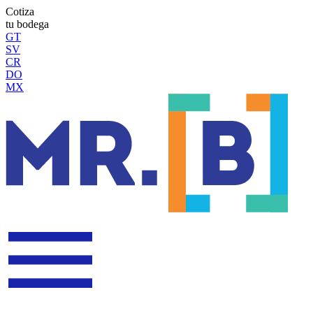
Cotiza
tu bodega
GT
SV
CR
DO
MX