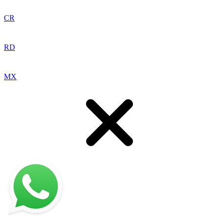
CR
RD
MX