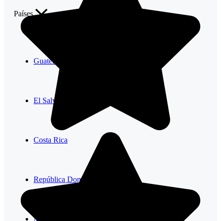
Países
Guatemala
El Salvador
Costa Rica
República Dominicana
México