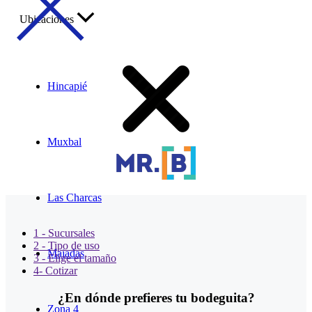
Ubicaciones
Hincapié
Muxbal
Las Charcas
1 - Sucursales
2 - Tipo de uso
Majadas
3 - Elige el tamaño
4- Cotizar
¿En dónde prefieres tu bodeguita?
Zona 4