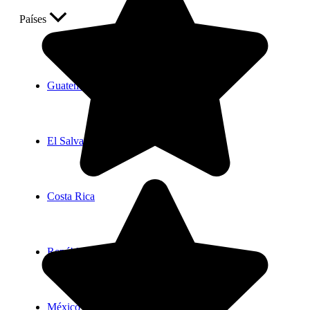
Países
Guatemala
El Salvador
Costa Rica
República Dominicana
México