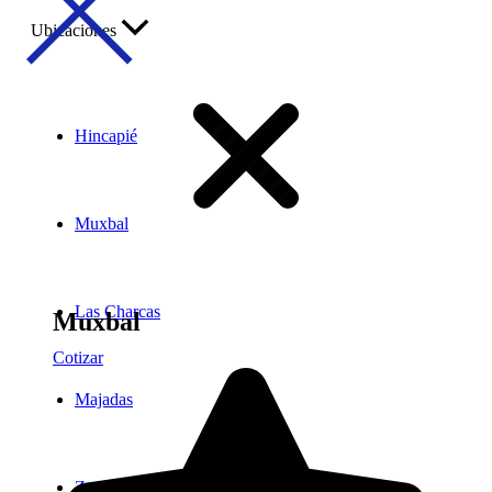
Ubicaciones
Hincapié
Muxbal
Las Charcas
Muxbal
Cotizar
Majadas
Zona 4