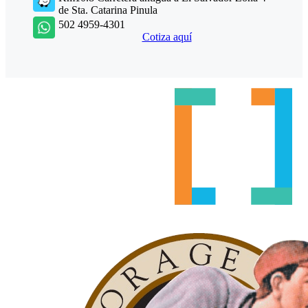
de Sta. Catarina Pinula
502 4959-4301
Cotiza aquí