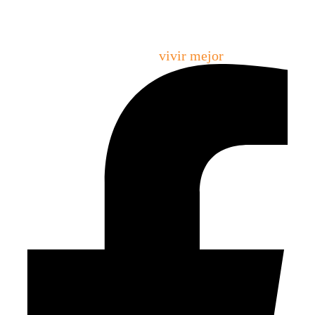
Creamos espacios que permiten emprender, crecer,
ordenarse y
vivir mejor
.