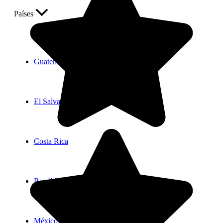
Países
Guatemala
El Salvador
Costa Rica
República Dominicana
México