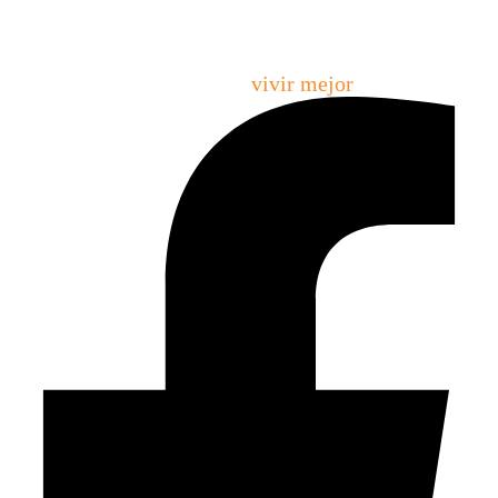
Creamos espacios que permiten emprender, crecer,
ordenarse y
vivir mejor
.