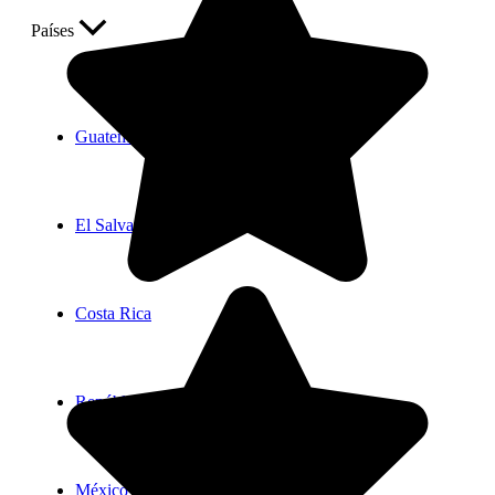
Países
Guatemala
El Salvador
Costa Rica
República Dominicana
México