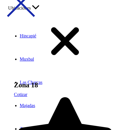
Ubicaciones
Hincapié
Muxbal
Las Charcas
Zona 18
Cotizar
Majadas
Zona 4