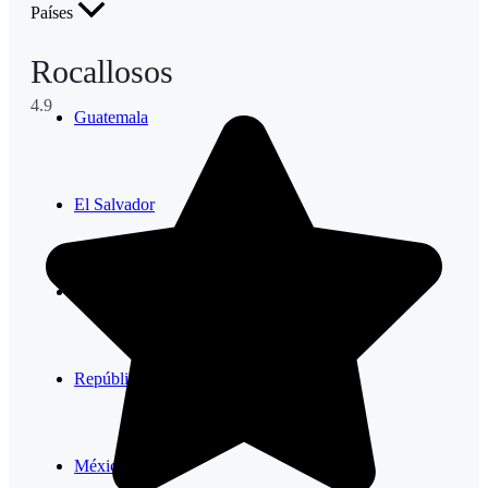
Países
Rocallosos
4.9
Guatemala
El Salvador
Costa Rica
República Dominicana
México