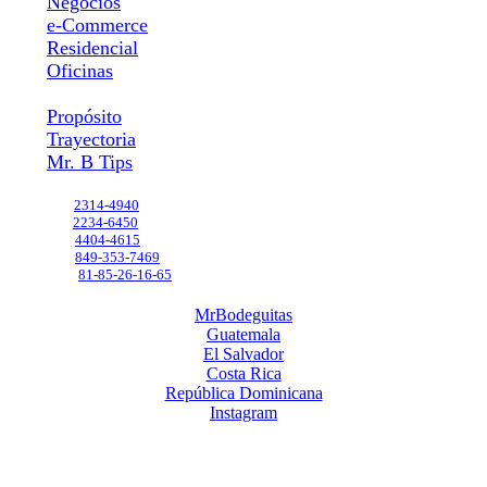
Negocios
e-Commerce
Residencial
Oficinas
Propósito
Propósito
Trayectoria
Mr. B Tips
Contáctanos
GT
2314-4940
SV
2234-6450
CR
4404-4615
DO
849-353-7469
MX
81-85-26-16-65
MrBodeguitas
Guatemala
El Salvador
Costa Rica
República Dominicana
Instagram
Mr.[B] y diseño y Mr.Bodeguitas y diseño son marcas registradas.
Todos los derechos reservados, 2026 ©
14 Avenida, 16-55, Zona 13, Zona 13, Guatemala, 01013, GT