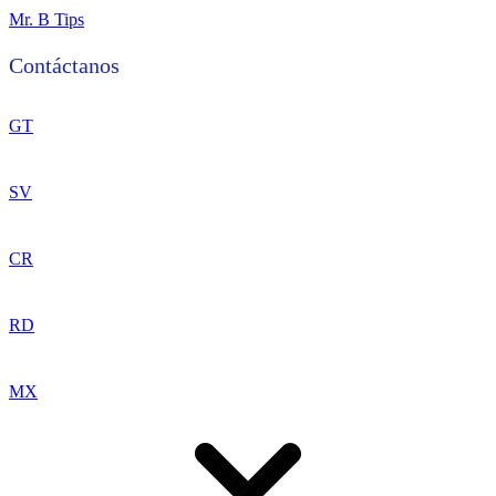
Mr. B Tips
Contáctanos
81-85-26-16-65
GT
SV
CR
RD
MX