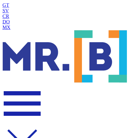
GT
SV
CR
DO
MX