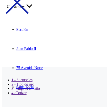
Ubicaciones
Escalón
Juan Pablo II
75 Avenida Norte
1 - Sucursales
2 - Tipo de uso
Santa Tecla
3 - Elige el tamaño
4- Cotizar