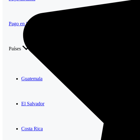
Pago en línea
Países
Guatemala
El Salvador
Costa Rica