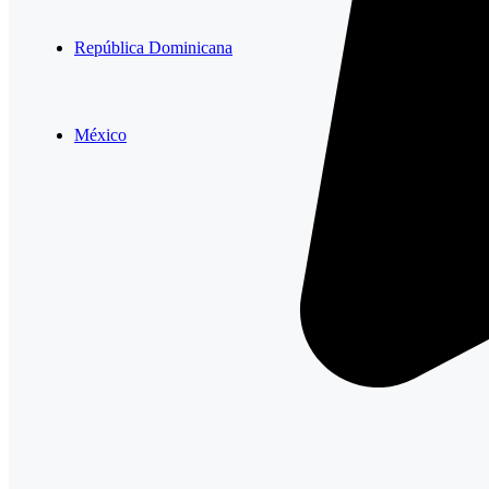
República Dominicana
México