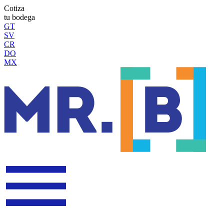
Cotiza
tu bodega
GT
SV
CR
DO
MX